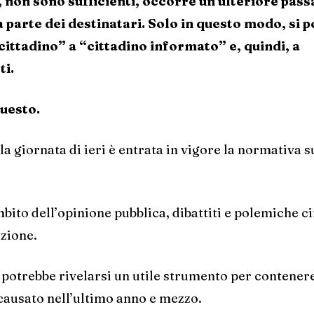
e, non sono sufficienti, occorre un ulteriore pass
a parte dei destinatari. Solo in questo modo, si p
cittadino” a “cittadino informato” e, quindi, a
ti.
questo.
a giornata di ieri è entrata in vigore la normativa su
bito dell’opinione pubblica, dibattiti e polemiche ci
uzione.
e e potrebbe rivelarsi un utile strumento per contenere
causato nell’ultimo anno e mezzo.