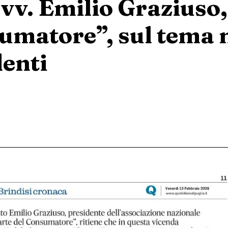
’avv. Emilio Graziuso
umatore”, sul tema m
denti