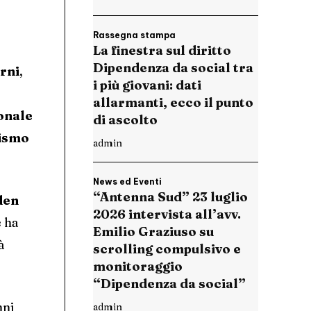
Rassegna stampa
La finestra sul diritto
Dipendenza da social tra
rni
,
i più giovani: dati
allarmanti, ecco il punto
onale
di ascolto
ismo
admin
News ed Eventi
“Antenna Sud” 23 luglio
den
2026 intervista all’avv.
e ha
Emilio Graziuso su
à
scrolling compulsivo e
monitoraggio
“Dipendenza da social”
nni
admin