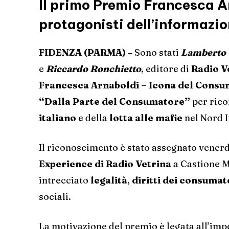
Il primo Premio Francesca A
protagonisti dell’informazi
FIDENZA (PARMA)
– Sono stati
Lamberto 
e
Riccardo Ronchietto
, editore di
Radio V
Francesca Arnaboldi – Icona del Consu
“Dalla Parte del Consumatore”
per rico
italiano
e della
lotta alle mafie
nel Nord I
Il riconoscimento è stato assegnato vener
Experience di Radio Vetrina
a Castione M
intrecciato
legalità
,
diritti dei consumat
sociali.
La motivazione del premio è legata all’imp