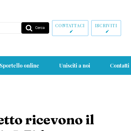
CONTATTACI
ISCRIVITI
Cerca
Sportello online
Unisciti a noi
Contatti
tto ricevono il