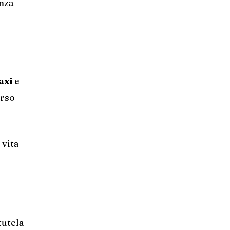
anza
axi
e
orso
 vita
tutela