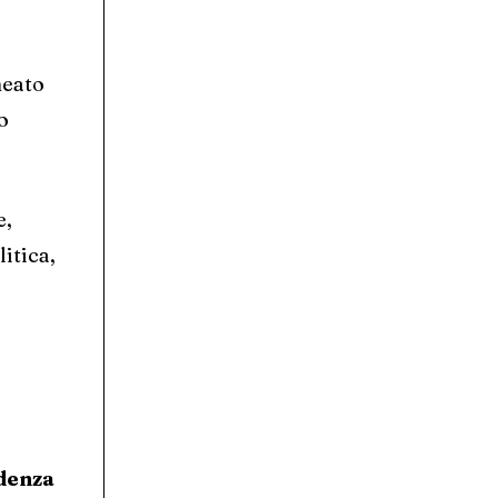
neato
o
e,
itica,
denza