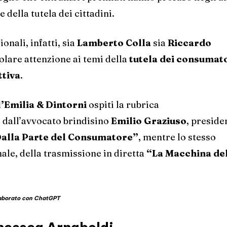
e della tutela dei cittadini.
onali, infatti, sia
Lamberto Colla
sia
Riccardo
lare attenzione ai temi della
tutela dei consumat
ttiva
.
l’Emilia & Dintorni
ospiti la rubrica
 dall’avvocato brindisino
Emilio Graziuso
, preside
Dalla Parte del Consumatore”
, mentre lo stesso
nale, della trasmissione in diretta
“La Macchina de
elaborato con ChatGPT