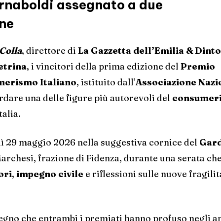
rnaboldi assegnato a due
one
Colla
, direttore di
La Gazzetta dell’Emilia & Dinto
etrina
, i vincitori della prima edizione del
Premio
merismo Italiano
, istituito dall’
Associazione Nazi
rdare una delle figure più autorevoli del
consumer
talia.
dì 29 maggio 2026 nella suggestiva cornice del
Gar
archesi, frazione di Fidenza, durante una serata ch
ori
,
impegno civile
e riflessioni sulle nuove fragilit
egno che entrambi i premiati hanno profuso negli a