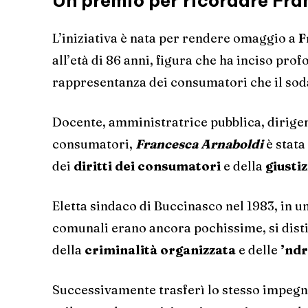
Un premio per ricordare Fr
L’iniziativa è nata per rendere omaggio a
F
all’età di 86 anni, figura che ha inciso pr
rappresentanza dei consumatori che il soda
Docente, amministratrice pubblica, dirigent
consumatori,
Francesca Arnaboldi
è stata
dei
diritti dei consumatori
e della
giustiz
Eletta sindaco di Buccinasco nel 1983, in u
comunali erano ancora pochissime, si disti
della
criminalità organizzata
e delle
’ndr
Successivamente trasferì lo stesso impegn